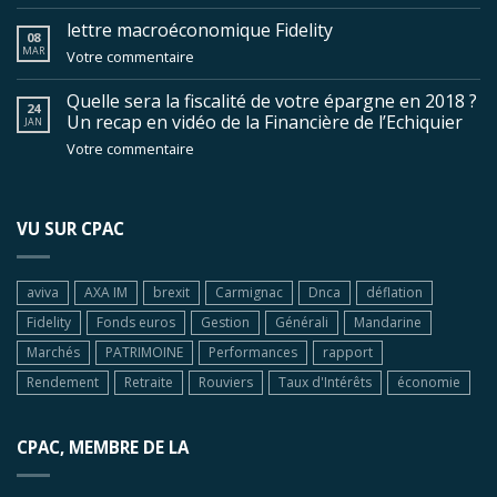
lettre macroéconomique Fidelity
08
MAR
Votre commentaire
Quelle sera la fiscalité de votre épargne en 2018 ?
24
Un recap en vidéo de la Financière de l’Echiquier
JAN
Votre commentaire
VU SUR CPAC
aviva
AXA IM
brexit
Carmignac
Dnca
déflation
Fidelity
Fonds euros
Gestion
Générali
Mandarine
Marchés
PATRIMOINE
Performances
rapport
Rendement
Retraite
Rouviers
Taux d'Intérêts
économie
CPAC, MEMBRE DE LA