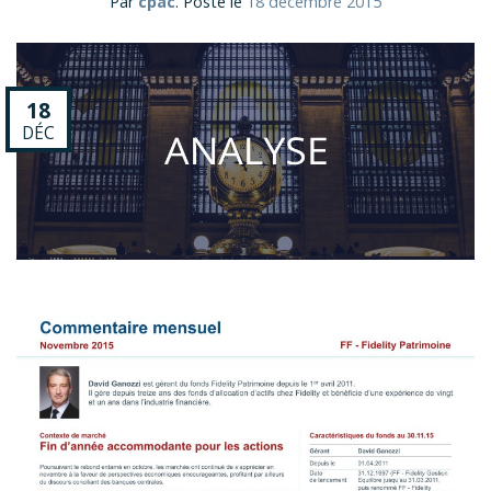
Par
cpac
.
Posté le
18 décembre 2015
18
DÉC