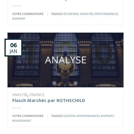
VOTRE COMMENTAIRE
|
TAGGED
ÉCONOMIE
,
MARCHÉS
,
PERFORMANCES
,
RAPPORT
06
JAN
,
ANALYSE
FINANCE
Flasch Marchés par ROTHSCHILD
VOTRE COMMENTAIRE
|
TAGGED
GESTION
,
PERFORMANCES
,
RAPPORT
,
RENDEMENT