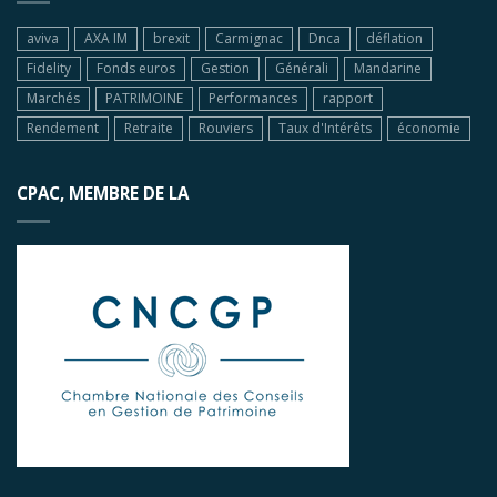
aviva
AXA IM
brexit
Carmignac
Dnca
déflation
Fidelity
Fonds euros
Gestion
Générali
Mandarine
Marchés
PATRIMOINE
Performances
rapport
Rendement
Retraite
Rouviers
Taux d'Intérêts
économie
CPAC, MEMBRE DE LA