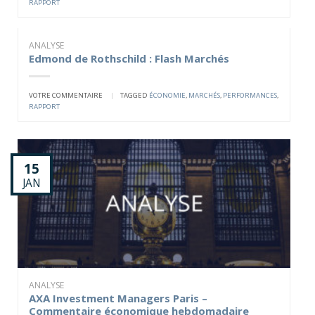
RAPPORT
ANALYSE
Edmond de Rothschild : Flash Marchés
VOTRE COMMENTAIRE
|
TAGGED
ÉCONOMIE
,
MARCHÉS
,
PERFORMANCES
,
RAPPORT
15
JAN
ANALYSE
AXA Investment Managers Paris –
Commentaire économique hebdomadaire