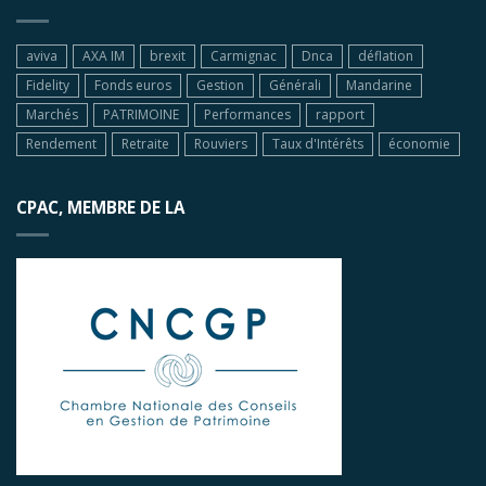
aviva
AXA IM
brexit
Carmignac
Dnca
déflation
Fidelity
Fonds euros
Gestion
Générali
Mandarine
Marchés
PATRIMOINE
Performances
rapport
Rendement
Retraite
Rouviers
Taux d'Intérêts
économie
CPAC, MEMBRE DE LA