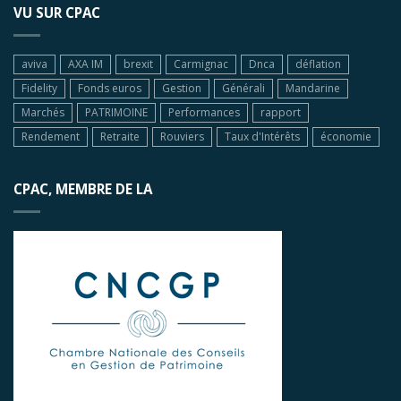
VU SUR CPAC
aviva
AXA IM
brexit
Carmignac
Dnca
déflation
Fidelity
Fonds euros
Gestion
Générali
Mandarine
Marchés
PATRIMOINE
Performances
rapport
Rendement
Retraite
Rouviers
Taux d'Intérêts
économie
CPAC, MEMBRE DE LA