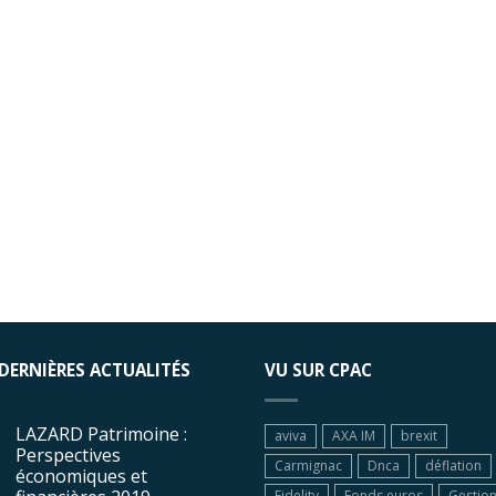
 DERNIÈRES ACTUALITÉS
VU SUR CPAC
LAZARD Patrimoine :
aviva
AXA IM
brexit
Perspectives
Carmignac
Dnca
déflation
économiques et
Fidelity
Fonds euros
Gestio