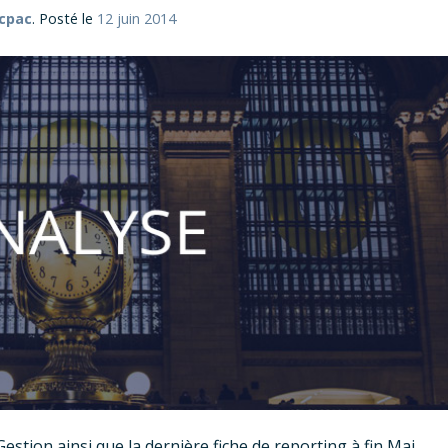
cpac
.
Posté le
12 juin 2014
estion ainsi que la dernière fiche de reporting à fin Mai