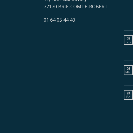
77170 BRIE-COMTE-ROBERT
01 64 05 44 40
02
JUIL
08
MAR
24
JAN