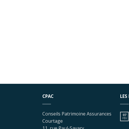
CPAC
LES
Conseils Patrimoine Assurances
07
FÉV
Courtage
11, rue Paul-Savary